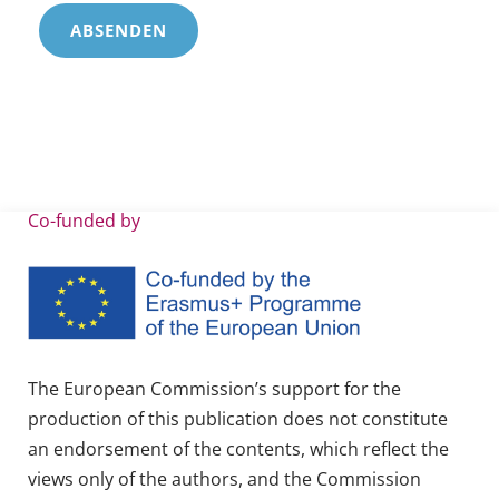
A
l
t
e
Co-funded by
r
n
a
t
i
The European Commission’s support for the
v
production of this publication does not constitute
e
an endorsement of the contents, which reflect the
:
views only of the authors, and the Commission