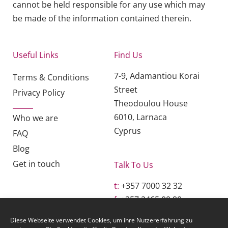
cannot be held responsible for any use which may
be made of the information contained therein.
Useful Links
Find Us
7-9, Adamantiou Korai
Terms & Conditions
Street
Privacy Policy
Theodoulou House
6010, Larnaca
Who we are
Cyprus
FAQ
Blog
Get in touch
Talk To Us
t:
+357 7000 32 32
f:
+357 2465 00 90
e:
grc@grcessentials.eu
Diese Webseite verwendet Cookies, um ihre Nutzererfahrung zu