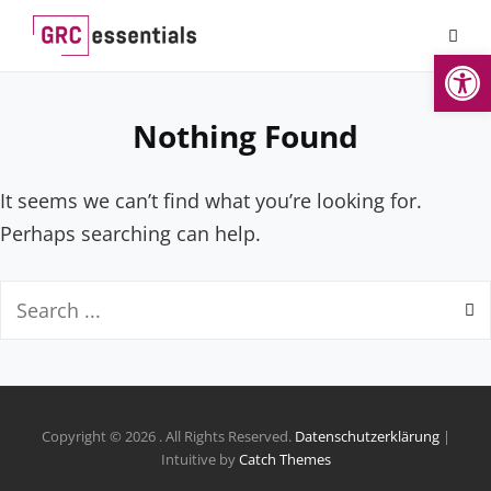
Skip
to
Werkzeugl
content
Nothing Found
It seems we can’t find what you’re looking for.
Perhaps searching can help.
Search
for:
Copyright © 2026
. All Rights Reserved.
Datenschutzerklärung
|
Intuitive by
Catch Themes