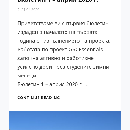
By
21.04.2020
PCX
Team
Приветстваме ви с първия бюлетин,
издаден в началото на първата
година от изпълнението на проекта.
Работата по проект GRCEssentials
започна активно и работихме
усилено дори през студените зимни
месеци.
Бюлетин 1 – април 2020 г. …
CONTINUE READING
БЮЛЕТИН
1
–
АПРИЛ
2020
Г.