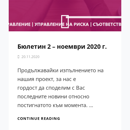
Бюлетин 2 – ноември 2020 г.
By
20.11.2020
PCX
Team
Продължавайки изпълнението на
нашия проект, за нас е
гордост да споделим с Вас
последните новини относно
постигнатото към момента. …
CONTINUE READING
БЮЛЕТИН
2